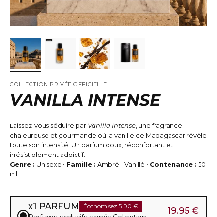
COLLECTION PRIVÉE OFFICIELLE
VANILLA INTENSE
Laissez-vous séduire par
Vanilla Intense
, une fragrance
chaleureuse et gourmande où la vanille de Madagascar révèle
toute son intensité. Un parfum doux, réconfortant et
irrésistiblement addictif.
Genre :
Unisexe •
Famille :
Ambré - Vanillé •
Contenance :
50
ml
x1 PARFUM
Économisez 5.00 €
19.95 €
Parfums exclusifs signés Collection