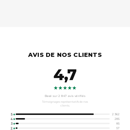
QUELS SONT LES DÉLAIS ET MODES DE LIVRAISON
PROPOSÉS ?
AVIS DE NOS CLIENTS
4,7
★★★★★
Basé sur 2 847 avis vérifiés
Témoignages représentatifs de nos
clients.
5
★
2 362
4
★
285
3
★
85
2
★
57