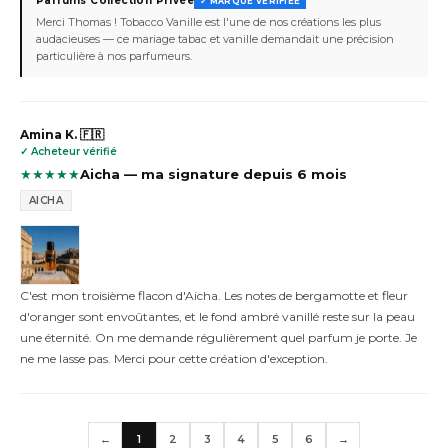
Parfums Collection Privée
✓ MARQUE VÉRIFIÉE
Merci Thomas ! Tobacco Vanille est l'une de nos créations les plus
audacieuses — ce mariage tabac et vanille demandait une précision
particulière à nos parfumeurs.
Amina K. 🇫🇷
✓ Acheteur vérifié
★
★
★
★
★
Aicha — ma signature depuis 6 mois
AICHA
C'est mon troisième flacon d'Aicha. Les notes de bergamotte et fleur
d'oranger sont envoûtantes, et le fond ambré vanillé reste sur la peau
une éternité. On me demande régulièrement quel parfum je porte. Je
ne me lasse pas. Merci pour cette création d'exception.
←
1
2
3
4
5
6
→