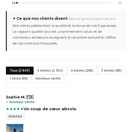
1
★
58
✦ Ce que nos clients disent
Résumé généré à partir des avis
Nos clients plébiscitent la qualité et la tenue de nos fragrances.
Le rapport qualité-prix est unanimement salué, et de
nombreux acheteurs soulignent le caractère exclusif et raffiné
de nos créations françaises.
Tous (2 847)
5 étoiles (2 362)
4 étoiles (285)
3 étoiles (85)
1 étoile (58)
Acheteur vérifié
Sophie M. 🇫🇷
✓ Acheteur vérifié
★
★
★
★
★
Un coup de cœur absolu
BAKARA