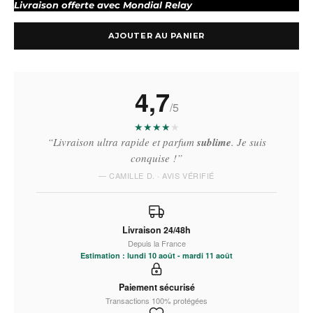
Livraison offerte avec Mondial Relay
AJOUTER AU PANIER
4,7
/5
★
★
★
★
★
“Livraison ultra rapide et parfum
sublime
. Je suis
conquise !”
— CAMILLE D. · AVIS VÉRIFIÉ
Livraison 24/48h
Depuis la France
Estimation : lundi 10 août - mardi 11 août
Paiement sécurisé
Transactions 100% protégées