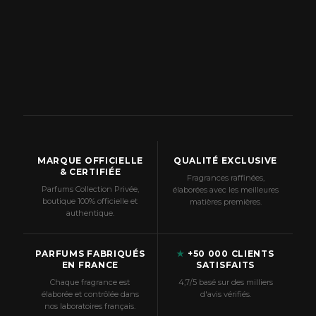
MARQUE OFFICIELLE
QUALITÉ EXCLUSIVE
& CERTIFIÉE
Fragrances raffinées,
Parfums Collection Privée,
élaborées avec les meilleures
boutique 100% officielle et
matières premières.
authentique.
PARFUMS FABRIQUÉS
★
+50 000 CLIENTS
EN FRANCE
SATISFAITS
Chaque fragrance est
4,7/5 basé sur des milliers
élaborée et contrôlée dans
d'avis vérifiés.
nos laboratoires français.